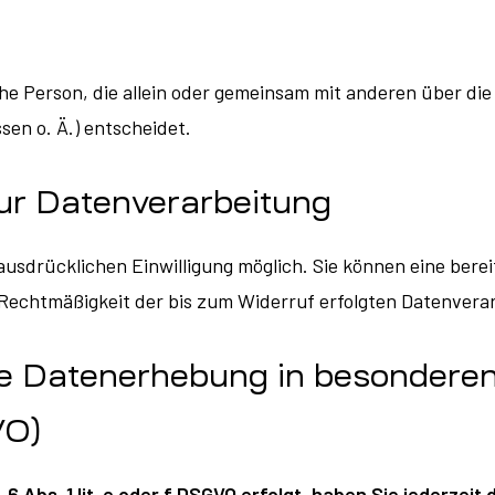
ische Person, die allein oder gemeinsam mit anderen über d
en o. Ä.) entscheidet.
zur Datenverarbeitung
usdrücklichen Einwilligung möglich. Sie können eine bereit
ie Rechtmäßigkeit der bis zum Widerruf erfolgten Datenver
e Datenerhebung in besonderen
VO)
 Abs. 1 lit. e oder f DSGVO erfolgt, haben Sie jederzeit 