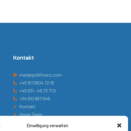
Kontakt
mail@goldfinanz.com
+49 151 5804 72 19
+49 931 - 49 73 71 0
+34 610 667 646
Kontakt
Unser Team
Einwilligung verwalten