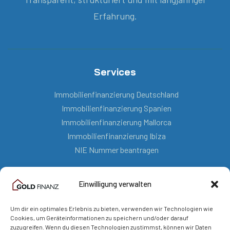
Erfahrung.
Services
Immobilienfinanzierung Deutschland
Immobilienfinanzierung Spanien
Immobilienfinanzierung Mallorca
Immobilienfinanzierung Ibiza
NIE Nummer beantragen
Einwilligung verwalten
Kontakt
Um dir ein optimales Erlebnis zu bieten, verwenden wir Technologien wie
mail@goldfinanz.com
Cookies, um Geräteinformationen zu speichern und/oder darauf
zuzugreifen. Wenn du diesen Technologien zustimmst, können wir Daten
+49 151 5804 72 19